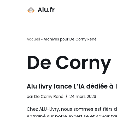
Alu.fr
Aller
au
contenu
Accueil
»
Archives pour De Corny René
De Corny
Alu livry lance L’IA dédiée à 
par
De Corny René
24 mars 2026
Chez ALU-Livry, nous sommes est fièrs de
entrainé sur notre expertise et savoir fai