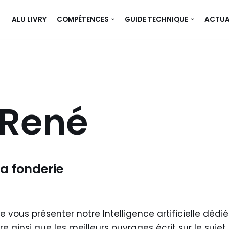
ALU LIVRY
COMPÉTENCES
GUIDE TECHNIQUE
ACTUA
 René
la fonderie
 vous présenter notre Intelligence artificielle dédié
re ainsi que les meilleurs ouvrages écrit sur le sujet.