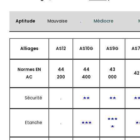
Aptitude
Mauvaise
.
Médiocre
Alliages
AS12
AS10G
AS9G
AS
Normes EN
44
44
43
42
AC
200
400
000
Sécurité
.
Etanche
.