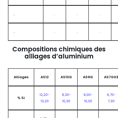
.
.
.
.
.
.
.
.
Compositions chimiques des
alliages d’aluminium
Alliages
AS12
AS10G
AS9G
AS7G0
12,20-
9,30-
9,00-
6,70-
% Si
13,20
10,30
10,00
7,30