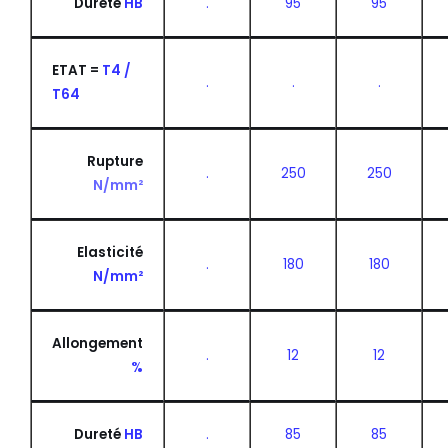
Dureté
HB
.
95
95
ETAT =
T4 /
.
.
.
T64
Rupture
.
250
250
N/mm²
Elasticité
.
180
180
N/mm²
Allongement
.
12
12
%
Dureté
HB
.
85
85