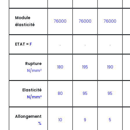
Module
76000
76000
76000
élasticité
ETAT =
F
.
.
.
Rupture
180
195
190
N/mm²
Elasticité
80
95
95
N/mm²
Allongement
10
9
5
%